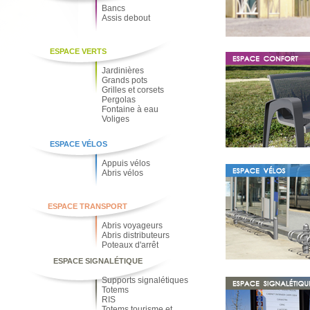
Bancs
Assis debout
ESPACE VERTS
Jardinières
Grands pots
Grilles et corsets
Pergolas
Fontaine à eau
Voliges
ESPACE VÉLOS
Appuis vélos
Abris vélos
ESPACE TRANSPORT
Abris voyageurs
Abris distributeurs
Poteaux d'arrêt
ESPACE SIGNALÉTIQUE
Supports signalétiques
Totems
RIS
Totems tourisme et