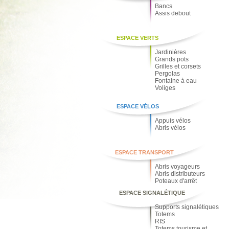
Bancs
Assis debout
ESPACE VERTS
Jardinières
Grands pots
Grilles et corsets
Pergolas
Fontaine à eau
Voliges
ESPACE VÉLOS
Appuis vélos
Abris vélos
ESPACE TRANSPORT
Abris voyageurs
Abris distributeurs
Poteaux d'arrêt
ESPACE SIGNALÉTIQUE
Supports signalétiques
Totems
RIS
Totems tourisme et