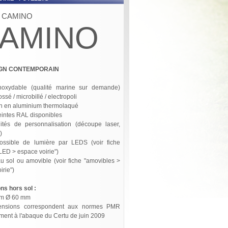
et CAMINO
AMINO
IGN CONTEMPORAIN
inoxydable (qualité marine sur demande)
rossé / microbillé / electropoli
n en aluminium thermolaqué
teintes RAL disponibles
lités de personnalisation (découpe laser,
)
possible de lumière par LEDS (voir fiche
ED > espace voirie")
au sol ou amovible (voir fiche "amovibles >
irie")
ns hors sol :
mm Ø 60 mm
ensions correspondent aux normes PMR
ent à l'abaque du Certu de juin 2009