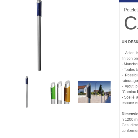
Potel
C
UN DES
- Acier 
finition b
- Mancho
- Toutes 
- Possibi
rainurage
- Ajout 
"Camino L
- Scellé 
espace vo
Dimensio
h 1200 
Ces dim
conformém