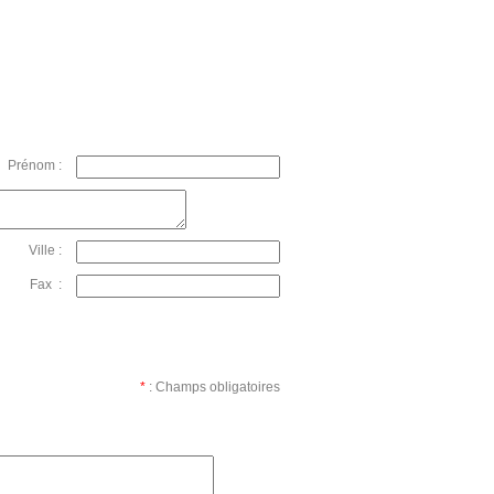
Prénom :
Ville :
Fax :
*
: Champs obligatoires