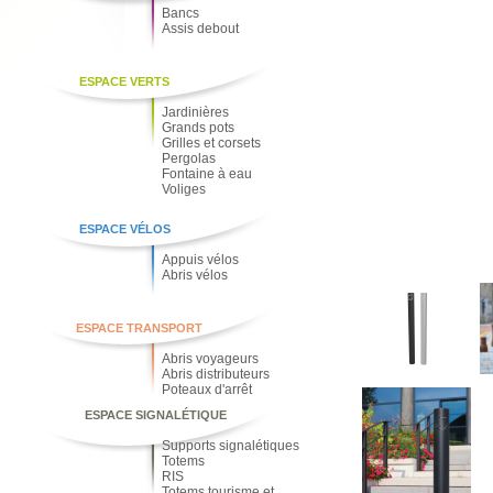
Bancs
Assis debout
ESPACE VERTS
Jardinières
Grands pots
Grilles et corsets
Pergolas
Fontaine à eau
Voliges
ESPACE VÉLOS
Appuis vélos
Abris vélos
ESPACE TRANSPORT
Abris voyageurs
Abris distributeurs
Poteaux d'arrêt
ESPACE SIGNALÉTIQUE
Supports signalétiques
Totems
RIS
Totems tourisme et