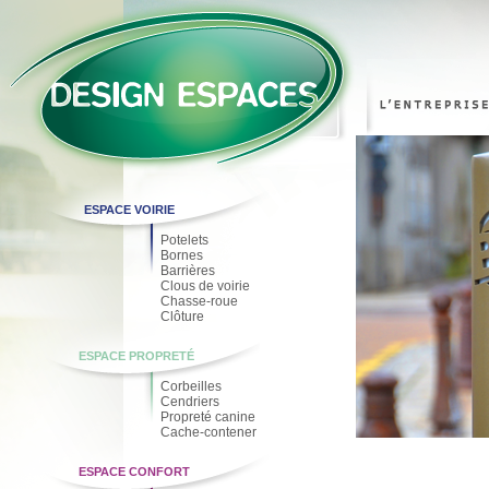
ESPACE VOIRIE
Potelets
Bornes
Barrières
Clous de voirie
Chasse-roue
Clôture
ESPACE PROPRETÉ
Corbeilles
Cendriers
Propreté canine
Cache-contener
ESPACE CONFORT