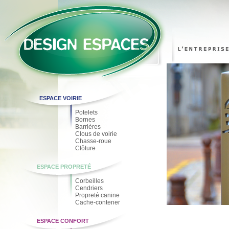
ESPACE VOIRIE
Potelets
Bornes
Barrières
Clous de voirie
Chasse-roue
Clôture
ESPACE PROPRETÉ
Corbeilles
Cendriers
Propreté canine
Cache-contener
ESPACE CONFORT