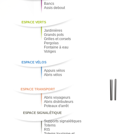
Bancs
Assis debout
ESPACE VERTS
Jardinières
Grands pots
Grilles et corsets
Pergolas
Fontaine à eau
Voliges
ESPACE VÉLOS
Appuis vélos
Abris vélos
ESPACE TRANSPORT
Abris voyageurs
Abris distributeurs
Poteaux d'arrêt
ESPACE SIGNALÉTIQUE
Supports signalétiques
Totems
RIS
Totems tourisme et