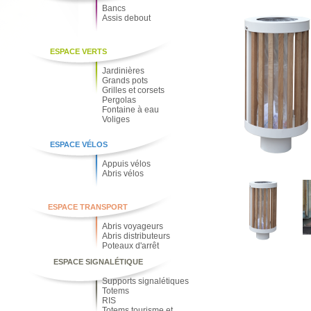
Bancs
Assis debout
ESPACE VERTS
Jardinières
Grands pots
Grilles et corsets
Pergolas
Fontaine à eau
Voliges
ESPACE VÉLOS
Appuis vélos
Abris vélos
ESPACE TRANSPORT
Abris voyageurs
Abris distributeurs
Poteaux d'arrêt
ESPACE SIGNALÉTIQUE
Supports signalétiques
Totems
RIS
Totems tourisme et