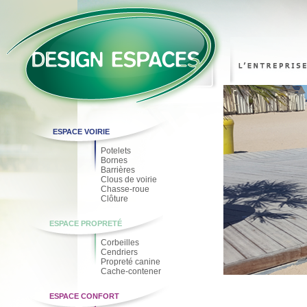
ESPACE VOIRIE
Potelets
Bornes
Barrières
Clous de voirie
Chasse-roue
Clôture
ESPACE PROPRETÉ
Corbeilles
Cendriers
Propreté canine
Cache-contener
ESPACE CONFORT