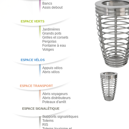
Bancs
Assis debout
ESPACE VERTS
Jardinières
Grands pots
Grilles et corsets
Pergolas
Fontaine à eau
Voliges
ESPACE VÉLOS
Appuis vélos
Abris vélos
ESPACE TRANSPORT
Abris voyageurs
Abris distributeurs
Poteaux d'arrêt
ESPACE SIGNALÉTIQUE
Supports signalétiques
Totems
RIS
Totems tourisme et