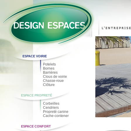
ESPACE VOIRIE
Potelets
Bornes
Barrières
Clous de voirie
Chasse-roue
Clôture
ESPACE PROPRETÉ
Corbeilles
Cendriers
Propreté canine
Cache-contener
ESPACE CONFORT