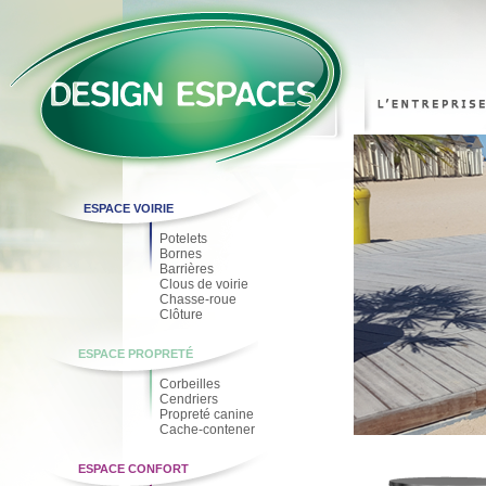
ESPACE VOIRIE
Potelets
Bornes
Barrières
Clous de voirie
Chasse-roue
Clôture
ESPACE PROPRETÉ
Corbeilles
Cendriers
Propreté canine
Cache-contener
ESPACE CONFORT