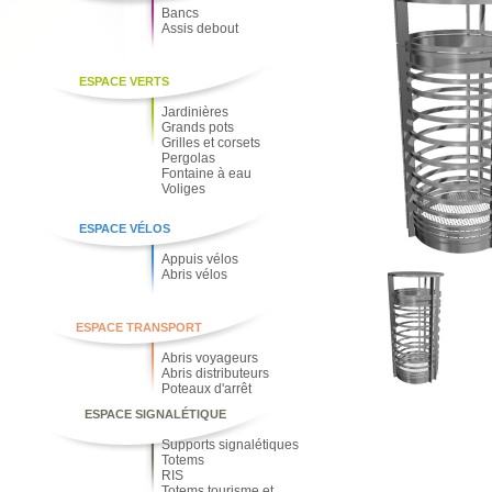
Bancs
Assis debout
ESPACE VERTS
Jardinières
Grands pots
Grilles et corsets
Pergolas
Fontaine à eau
Voliges
ESPACE VÉLOS
Appuis vélos
Abris vélos
ESPACE TRANSPORT
Abris voyageurs
Abris distributeurs
Poteaux d'arrêt
ESPACE SIGNALÉTIQUE
Supports signalétiques
Totems
RIS
Totems tourisme et