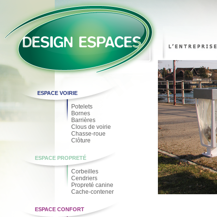
ESPACE VOIRIE
Potelets
Bornes
Barrières
Clous de voirie
Chasse-roue
Clôture
ESPACE PROPRETÉ
Corbeilles
Cendriers
Propreté canine
Cache-contener
ESPACE CONFORT