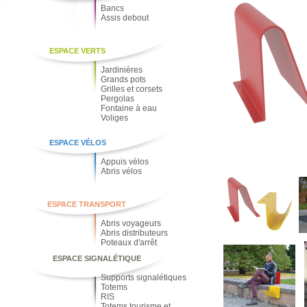
Bancs
Assis debout
ESPACE VERTS
Jardinières
Grands pots
Grilles et corsets
Pergolas
Fontaine à eau
Voliges
ESPACE VÉLOS
Appuis vélos
Abris vélos
ESPACE TRANSPORT
Abris voyageurs
Abris distributeurs
Poteaux d'arrêt
ESPACE SIGNALÉTIQUE
Supports signalétiques
Totems
RIS
Totems tourisme et