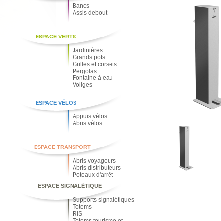
Bancs
Assis debout
ESPACE VERTS
Jardinières
Grands pots
Grilles et corsets
Pergolas
Fontaine à eau
Voliges
ESPACE VÉLOS
Appuis vélos
Abris vélos
ESPACE TRANSPORT
Abris voyageurs
Abris distributeurs
Poteaux d'arrêt
ESPACE SIGNALÉTIQUE
Supports signalétiques
Totems
RIS
Totems tourisme et