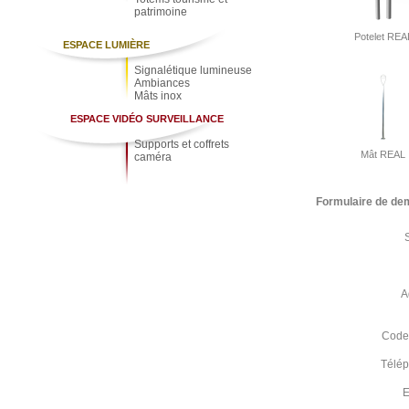
patrimoine
Potelet REA
ESPACE LUMIÈRE
Signalétique lumineuse
Ambiances
Mâts inox
ESPACE VIDÉO SURVEILLANCE
Supports et coffrets
Mât REAL
caméra
Formulaire de de
A
Code 
Télé
E