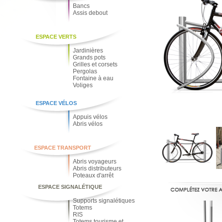
Bancs
Assis debout
ESPACE VERTS
Jardinières
Grands pots
Grilles et corsets
Pergolas
Fontaine à eau
Voliges
ESPACE VÉLOS
Appuis vélos
Abris vélos
ESPACE TRANSPORT
Abris voyageurs
Abris distributeurs
Poteaux d'arrêt
ESPACE SIGNALÉTIQUE
Supports signalétiques
Totems
RIS
Totems tourisme et