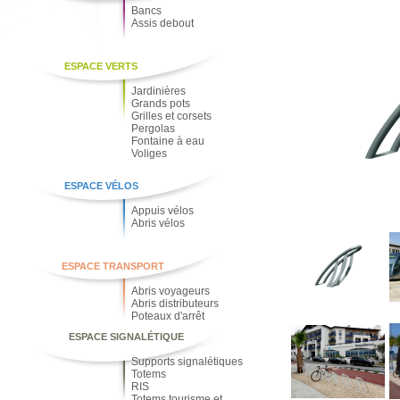
Bancs
Assis debout
ESPACE VERTS
Jardinières
Grands pots
Grilles et corsets
Pergolas
Fontaine à eau
Voliges
ESPACE VÉLOS
Appuis vélos
Abris vélos
ESPACE TRANSPORT
Abris voyageurs
Abris distributeurs
Poteaux d'arrêt
ESPACE SIGNALÉTIQUE
Supports signalétiques
Totems
RIS
Totems tourisme et