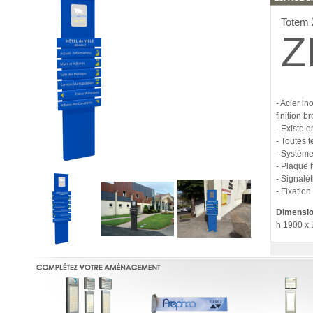
Totem
Z
- Acier i
finition b
- Existe 
- Toutes 
- Systèm
- Plaque 
- Signalé
- Fixation
Dimensio
h 1900 x 