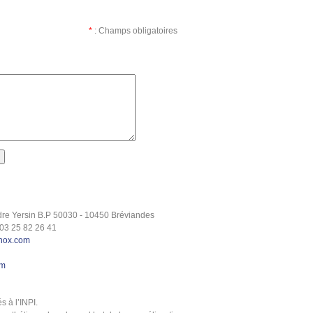
*
: Champs obligatoires
dre Yersin B.P 50030 - 10450 Bréviandes
 03 25 82 26 41
inox.com
om
 à l’INPI.