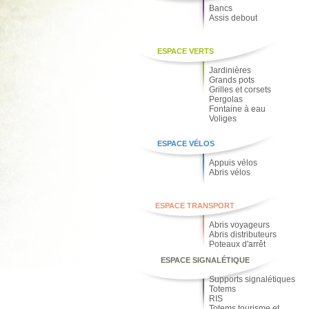
Bancs
Assis debout
ESPACE VERTS
Jardinières
Grands pots
Grilles et corsets
Pergolas
Fontaine à eau
Voliges
ESPACE VÉLOS
Appuis vélos
Abris vélos
ESPACE TRANSPORT
Abris voyageurs
Abris distributeurs
Poteaux d'arrêt
ESPACE SIGNALÉTIQUE
Supports signalétiques
Totems
RIS
Totems tourisme et