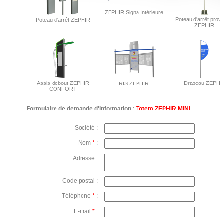
ZEPHIR Signa Intérieure
Poteau d'arrêt prov
Poteau d'arrêt ZEPHIR
ZEPHIR
Assis-debout ZEPHIR
Drapeau ZEPH
RIS ZEPHIR
CONFORT
Formulaire de demande d'information :
Totem ZEPHIR MINI
Société :
Nom
*
:
Adresse :
Code postal :
Téléphone
*
:
E-mail
*
: