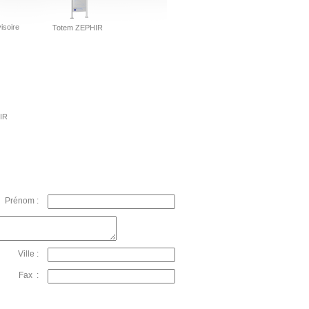
isoire
Totem ZEPHIR
IR
Prénom :
Ville :
Fax :