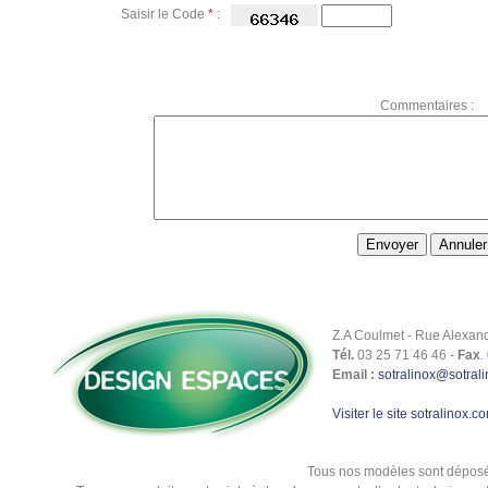
Saisir le Code
*
:
Commentaires :
Z.A Coulmet - Rue Alexan
Tél.
03 25 71 46 46 -
Fax
.
Email :
sotralinox@sotral
Visiter le site sotralinox.c
Tous nos modèles sont déposés