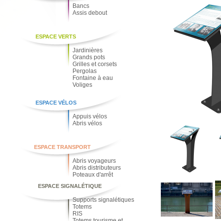
Bancs
Assis debout
ESPACE VERTS
Jardinières
Grands pots
Grilles et corsets
Pergolas
Fontaine à eau
Voliges
ESPACE VÉLOS
Appuis vélos
Abris vélos
ESPACE TRANSPORT
Abris voyageurs
Abris distributeurs
Poteaux d'arrêt
ESPACE SIGNALÉTIQUE
Supports signalétiques
Totems
RIS
Totems tourisme et