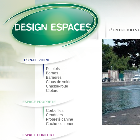
ESPACE VOIRIE
Potelets
Bornes
Barrières
Clous de voirie
Chasse-roue
Clôture
ESPACE PROPRETÉ
Corbeilles
Cendriers
Propreté canine
Cache-contener
ESPACE CONFORT