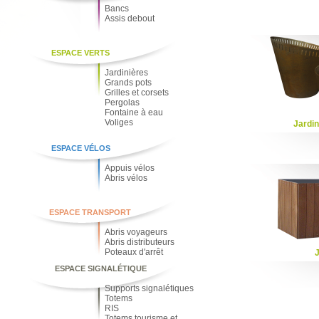
Bancs
Assis debout
ESPACE VERTS
Jardinières
Grands pots
Grilles et corsets
Pergolas
Fontaine à eau
Voliges
Jardi
ESPACE VÉLOS
Appuis vélos
Abris vélos
ESPACE TRANSPORT
Abris voyageurs
Abris distributeurs
Poteaux d'arrêt
ESPACE SIGNALÉTIQUE
Supports signalétiques
Totems
RIS
Totems tourisme et