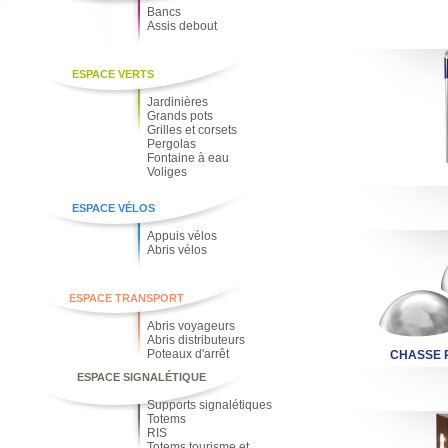
Bancs
Assis debout
ESPACE VERTS
Jardinières
Grands pots
Grilles et corsets
Pergolas
Fontaine à eau
Voliges
ESPACE VÉLOS
Appuis vélos
Abris vélos
ESPACE TRANSPORT
Abris voyageurs
Abris distributeurs
Poteaux d'arrêt
CHASSE R
ESPACE SIGNALÉTIQUE
Supports signalétiques
Totems
RIS
Totems tourisme et