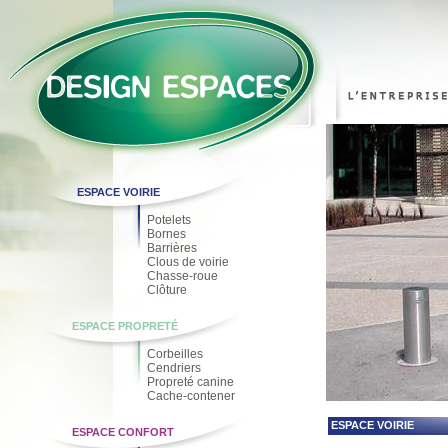
ESPACE VOIRIE
Potelets
Bornes
Barrières
Clous de voirie
Chasse-roue
Clôture
ESPACE PROPRETÉ
Corbeilles
Cendriers
Propreté canine
Cache-contener
ESPACE VOIRIE
ESPACE CONFORT